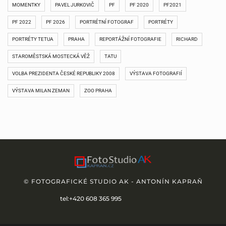
MOMENTKY
PAVEL JURKOVIČ
PF
PF 2020
PF2021
PF 2022
PF 2026
PORTRÉTNÍ FOTOGRAF
PORTRÉTY
PORTRÉTY TETUA
PRAHA
REPORTÁŽNÍ FOTOGRAFIE
RICHARD
STAROMĚSTSKÁ MOSTECKÁ VĚŽ
TATU
VOLBA PREZIDENTA ČESKÉ REPUBLIKY 2008
VÝSTAVA FOTOGRAFIÍ
VÝSTAVA MILAN ZEMAN
ZOO PRAHA
© FOTOGRAFICKÉ STUDIO AK - ANTONÍN KAPRAŇ
tel:+420 608 365 995