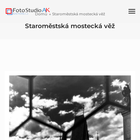
Př
Domů
Staroměstská mostecká věž
nav
Staroměstská mostecká věž