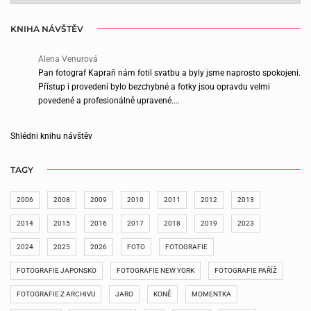
KNIHA NÁVŠTĚV
Alena Venurová
Pan fotograf Kapraň nám fotil svatbu a byly jsme naprosto spokojeni.
Přístup i provedení bylo bezchybné a fotky jsou opravdu velmi
povedené a profesionálně upravené....
Shlédni knihu návštěv
TAGY
2006
2008
2009
2010
2011
2012
2013
2014
2015
2016
2017
2018
2019
2023
2024
2025
2026
FOTO
FOTOGRAFIE
FOTOGRAFIE JAPONSKO
FOTOGRAFIE NEW YORK
FOTOGRAFIE PAŘÍŽ
FOTOGRAFIE Z ARCHIVU
JARO
KONĚ
MOMENTKA