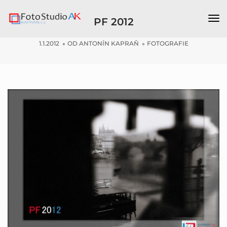
Př
PF 2012
nav
1.1.2012
OD
ANTONÍN KAPRAŇ
FOTOGRAFIE