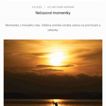
6.8.2025
|
OD
ANTONÍN KAPRAŇ
Nečasové momentky
Momentky z minulého roku. Většina snímků vznikla cestou na jiné focení a
zakázky.