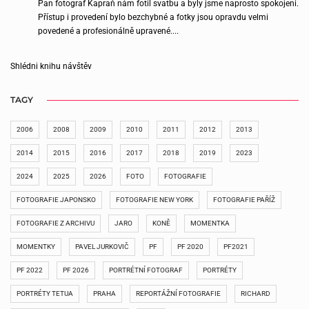
Pan fotograf Kapraň nám fotil svatbu a byly jsme naprosto spokojeni.
Přístup i provedení bylo bezchybné a fotky jsou opravdu velmi
povedené a profesionálně upravené....
Shlédni knihu návštěv
TAGY
2006
2008
2009
2010
2011
2012
2013
2014
2015
2016
2017
2018
2019
2023
2024
2025
2026
FOTO
FOTOGRAFIE
FOTOGRAFIE JAPONSKO
FOTOGRAFIE NEW YORK
FOTOGRAFIE PAŘÍŽ
FOTOGRAFIE Z ARCHIVU
JARO
KONĚ
MOMENTKA
MOMENTKY
PAVEL JURKOVIČ
PF
PF 2020
PF2021
PF 2022
PF 2026
PORTRÉTNÍ FOTOGRAF
PORTRÉTY
PORTRÉTY TETUA
PRAHA
REPORTÁŽNÍ FOTOGRAFIE
RICHARD