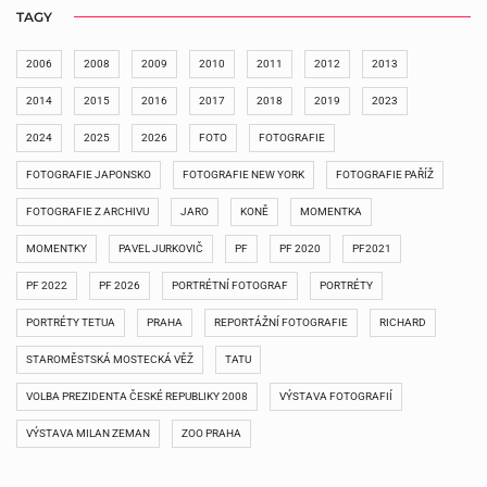
TAGY
2006
2008
2009
2010
2011
2012
2013
2014
2015
2016
2017
2018
2019
2023
2024
2025
2026
FOTO
FOTOGRAFIE
FOTOGRAFIE JAPONSKO
FOTOGRAFIE NEW YORK
FOTOGRAFIE PAŘÍŽ
FOTOGRAFIE Z ARCHIVU
JARO
KONĚ
MOMENTKA
MOMENTKY
PAVEL JURKOVIČ
PF
PF 2020
PF2021
PF 2022
PF 2026
PORTRÉTNÍ FOTOGRAF
PORTRÉTY
PORTRÉTY TETUA
PRAHA
REPORTÁŽNÍ FOTOGRAFIE
RICHARD
STAROMĚSTSKÁ MOSTECKÁ VĚŽ
TATU
VOLBA PREZIDENTA ČESKÉ REPUBLIKY 2008
VÝSTAVA FOTOGRAFIÍ
VÝSTAVA MILAN ZEMAN
ZOO PRAHA