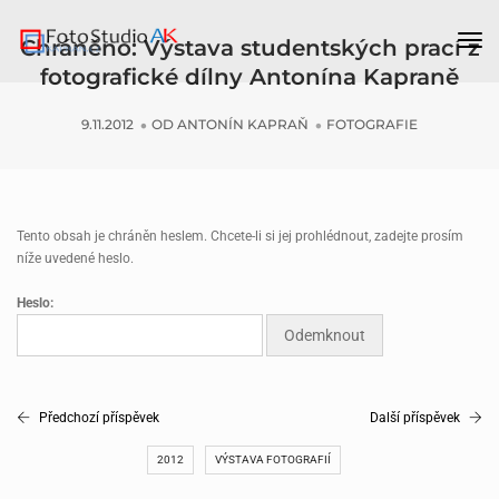
Př
Chráněno: Výstava studentských prací z
nav
fotografické dílny Antonína Kapraně
9.11.2012
OD
ANTONÍN KAPRAŇ
FOTOGRAFIE
Tento obsah je chráněn heslem. Chcete-li si jej prohlédnout, zadejte prosím
níže uvedené heslo.
Heslo:
Předchozí příspěvek
Další příspěvek
2012
VÝSTAVA FOTOGRAFIÍ