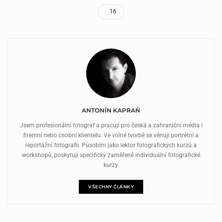
16
ANTONÍN KAPRAŇ
Jsem profesionální fotograf a pracuji pro česká a zahraniční média i
firemní nebo osobní klientelu. Ve volné tvorbě se věnuji portrétní a
reportážní fotografii. Působím jako lektor fotografických kurzů a
workshopů, poskytuji specificky zaměřené individuální fotografické
kurzy.
VŠECHNY ČLÁNKY