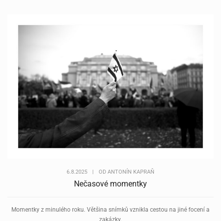
6.8.2025
|
OD
ANTONÍN KAPRAŇ
Nečasové momentky
Momentky z minulého roku. Většina snímků vznikla cestou na jiné focení a
zakázky.